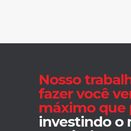
Nosso trabal
fazer você ve
máximo que 
investindo o