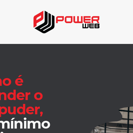
ho é
nder o
puder,
 mínimo