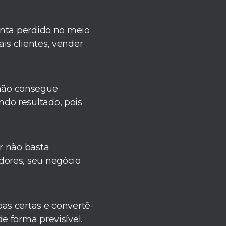
sinta perdido no meio
is clientes, vender
 não consegue
ndo resultado, pois
er não basta
dores, seu negócio
oas certas e convertê-
e forma previsível.