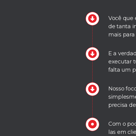
Você que é
de tanta i
mais para 
E a verda
executar t
falta um 
Nosso foco
simplesmen
precisa d
Com o pode
las em cli