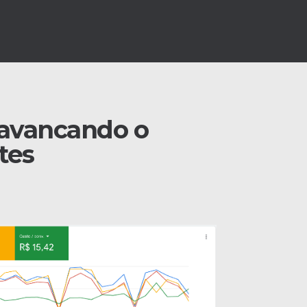
lavancando o
tes