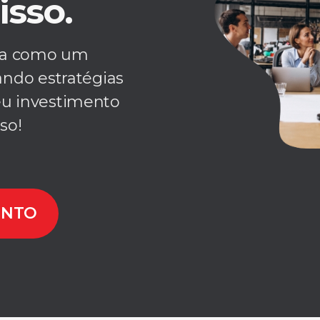
isso.
ua como um
ando estratégias
eu investimento
so!
ENTO