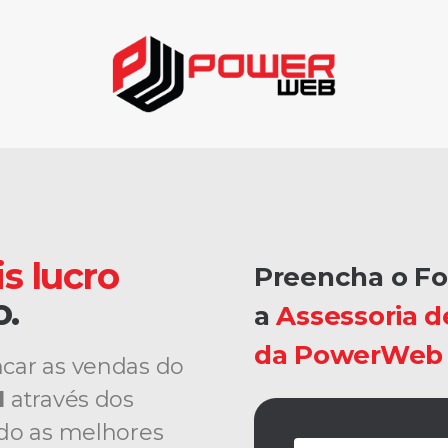
s lucro
Preencha o Fo
o.
a
Assessoria d
da PowerWeb
ncar as vendas do
l
através dos
ndo as melhores