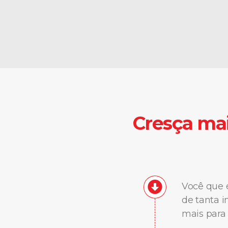
Cresça mai
Você que é
de tanta i
mais para 