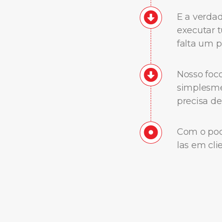
E a verda
executar t
falta um 
Nosso foco
simplesmen
precisa d
Com o pode
las em cli