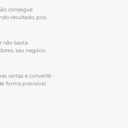
 não consegue
ndo resultado, pois
er não basta
dores, seu negócio
oas certas e convertê-
e forma previsível.